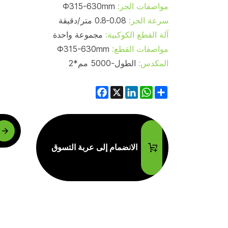
مواصفات الجر:
Φ315-630mm
سرعة الجر:
0.08-0.8 متر/دقيقة
آلة القطع الكوكبية:
مجموعة واحدة
مواصفات القطع:
Φ315-630mm
المكدس:
الطول-5000 مم*2
Facebook
LinkedIn
WhatsApp
X
Share
الانضمام إلى عربة
الانضمام إلى عربة التسوق
التسوق