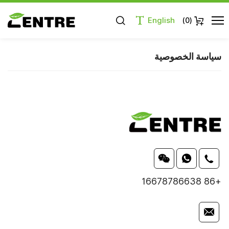
English
)
0
(
سياسة الخصوصية
+86 16678786638