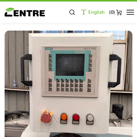
English
)
0
(