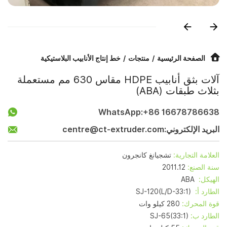
الصفحة الرئيسية
منتجات
خط إنتاج الأنابيب البلاستيكية
آلات بثق أنابيب HDPE مقاس 630 مم مستعملة
بثلاث طبقات (ABA)
WhatsApp:
+86 16678786638
البريد الإلكتروني:
centre@ct-extruder.com
العلامة التجارية:
تشجيانغ كانجرون
سنة الصنع:
2011.12
الهيكل:
ABA
الطارد أ:
SJ-120(L/D-33:1)
قوة المحرك:
280 كيلو وات
الطارد ب:
SJ-65(33:1)