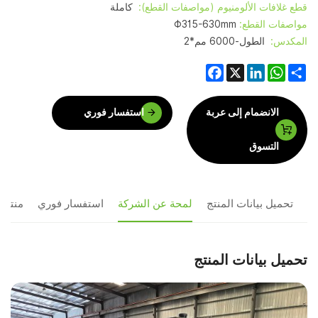
قطع غلافات الألومنيوم (مواصفات القطع):
كاملة
مواصفات القطع:
Φ315-630mm
المكدس:
الطول-6000 مم*2
Facebook
LinkedIn
WhatsApp
X
Share
الانضمام إلى عربة
استفسار فوري
التسوق
تحميل بيانات المنتج
لمحة عن الشركة
استفسار فوري
منتجا
تحميل بيانات المنتج