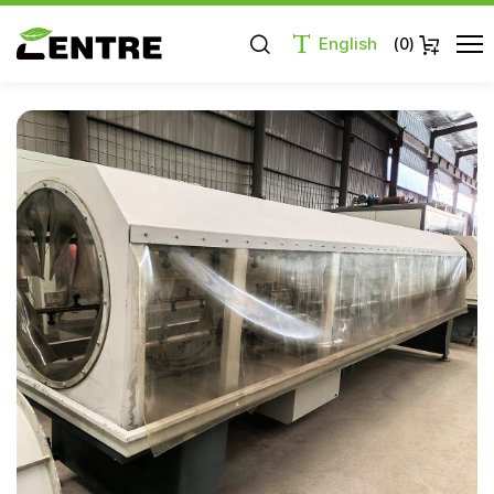
English
)
0
(